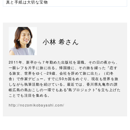
真と手紙は大切な宝物
小林 希さん
2011年、新卒から７年勤めた出版社を退職。その日の夜から、
一眼レフを片手に旅に出る。帰国後に、その旅を綴った『恋す
る旅女、世界をゆく--29歳、会社を辞めて旅に出た』（幻冬
舎）で作家デビュー。すでに50カ国をめぐり、現在も世界を旅
しながら執筆活動を続けている。最近では、香川県丸亀市の讃
岐広島の島おこしの一環でもある"島プロジェクト"を立ち上げた
ことでも注目を集める。
http://nozomikobayashi.com/