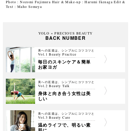
Photo : Nozomi Fujimura Hair & Make-up : Harumi Ikenaga Edit &
Text : Maho Someya
YOLO × PRECIOUS BEAUTY
BACK NUMBER
美への近道は、シンプルにコツコツと
Vol.1 Beauty Practice
毎日のスキンケア＆簡単
お家ヨガ
美への近道は、シンプルにコツコツと
Vol.2 Beauty Talk
身体と向き合う女性は美
しい
美への近道は、シンプルにコツコツと
Vol.3 Beauty Care
温めライフで、明るい素
肌に