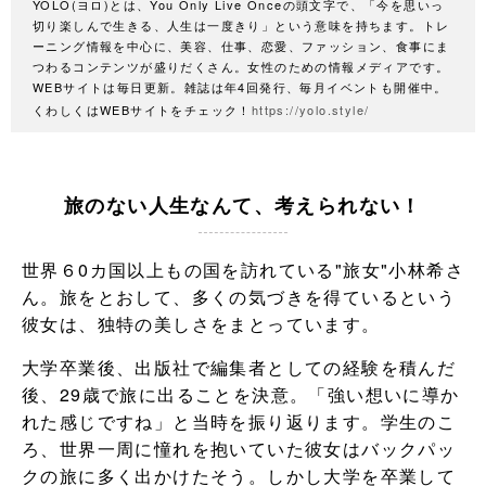
YOLO(ヨロ)とは、You Only Live Onceの頭文字で、「今を思いっ
切り楽しんで生きる、人生は一度きり」という意味を持ちます。トレ
ーニング情報を中心に、美容、仕事、恋愛、ファッション、食事にま
つわるコンテンツが盛りだくさん。女性のための情報メディアです。
WEBサイトは毎日更新。雑誌は年4回発行、毎月イベントも開催中。
くわしくはWEBサイトをチェック！
https://yolo.style/
旅のない人生なんて、考えられない！
世界６0カ国以上もの国を訪れている"旅女"小林希さ
ん。旅をとおして、多くの気づきを得ているという
彼女は、独特の美しさをまとっています。
大学卒業後、出版社で編集者としての経験を積んだ
後、29歳で旅に出ることを決意。「強い想いに導か
れた感じですね」と当時を振り返ります。学生のこ
ろ、世界一周に憧れを抱いていた彼女はバックパッ
クの旅に多く出かけたそう。しかし大学を卒業して